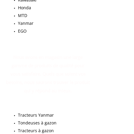
Honda
MTD
Yanmar
EGO
Nous avons en magasin une large
gamme de produits de qualité pour
vous satisfaire. Quels que soient vos
besoins, nous saurons trouver le produit
qui y répond au mieux.
Tracteurs Yanmar
Tondeuses à gazon
Tracteurs à gazon